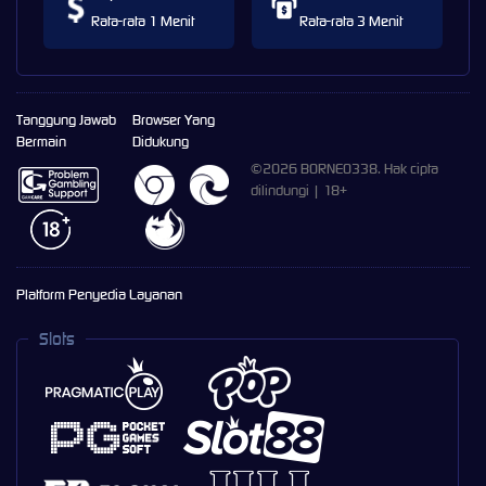
Rata-rata 1 Menit
Rata-rata 3 Menit
Tanggung Jawab
Browser Yang
Bermain
Didukung
©2026 BORNEO338. Hak cipta
dilindungi | 18+
Platform Penyedia Layanan
Slots