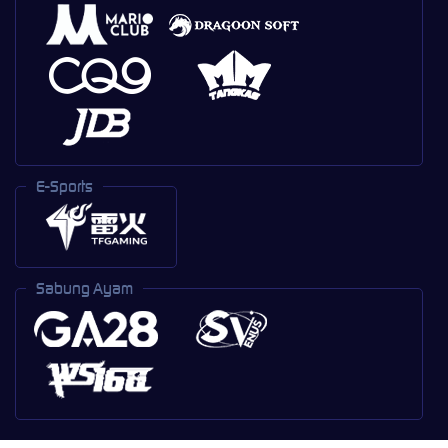
E-Sports
Sabung Ayam