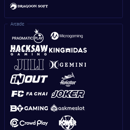
Arcade