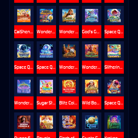
CaiShen Mega Fortune
Wonders of Machu Picchu
Wonder of Hanging Garden
God's Gambit: Poseidon
Space Quest: Earth
Space Quest: Moon
Space Quest: Neptune
Wonders of Colosseum
Wonders of Grand Canyon
Slithering Riches
Wonders of Taj Mahal
Sugar Strike
Blitz Coin: Hold & Win
Wild Bounty Queen
Space Quest: Mars