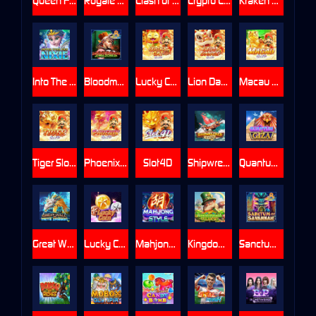
Queen Femida 2
Royale Ace
Clash of Olympus
Crypto Coin
Kraken Queen
Into The Fay: Nixie
Bloodmoon Amazonia
Lucky Cat Slot4D
Lion Dance Slot4D
Macau Slot4D
Tiger Slot4D
Phoenix Slot4D
Slot4D
Shipwrecked Riches
Quantum Of Giza
Great Wall of Meta Dragon
Lucky Coins
Mahjong Style
Kingdom of Luck
Sanctum Of Savanah