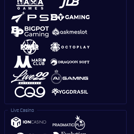
Live Casino