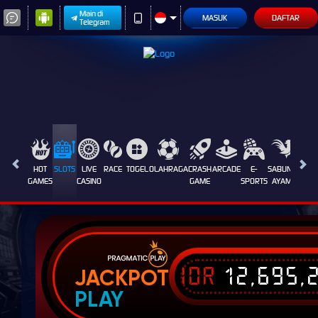
Main di
MASUK
DAFTAR
Telegram
HOT
SLOTS
LIVE
RACE
TOGEL
OLAHRAGA
CRASH
ARCADE
E-
SABUNG
PROM
GAMES
CASINO
GAME
SPORTS
AYAM
IDR
12,695,
JACKPOT
PLAY