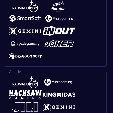
Arcade