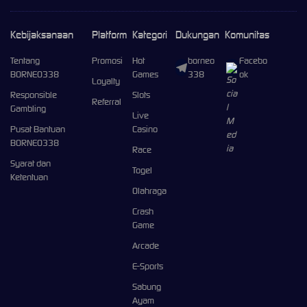
Kebijaksanaan
Platform
Kategori
Dukungan
Komunitas
Tentang
Promosi
Hot
borneo
Facebo
BORNEO338
Games
338
ok
Loyalty
Responsible
Slots
Referral
Gambling
Live
Pusat Bantuan
Casino
BORNEO338
Race
Syarat dan
Togel
Ketentuan
Olahraga
Crash
Game
Arcade
E-Sports
Sabung
Ayam