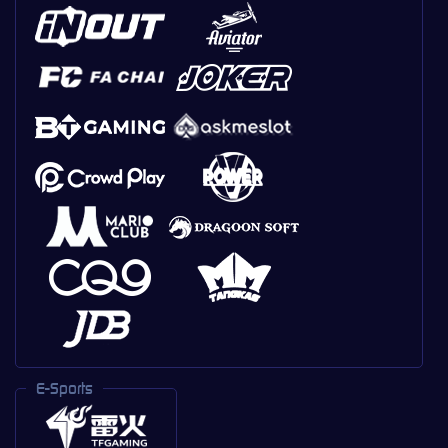
E-Sports