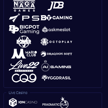
Live Casino