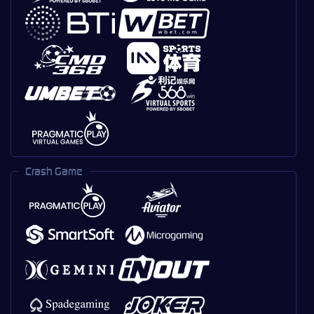
Crash Game