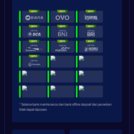
* Selama bank maintenance dan bank offline deposit dan penarikan
tidak dapat diproses