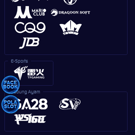
E-Sports
Sabung Ayam