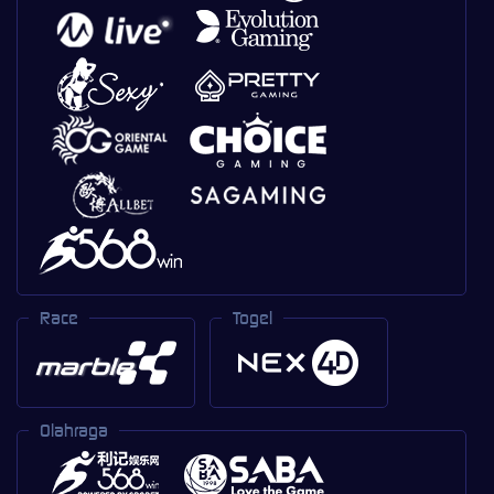
Race
Togel
Olahraga