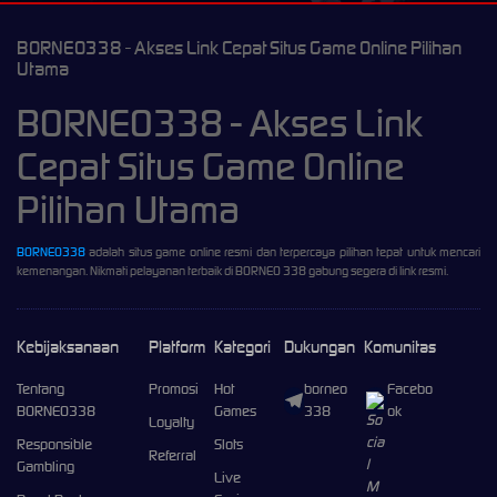
BORNEO338 - Akses Link Cepat Situs Game Online Pilihan
Utama
BORNEO338 - Akses Link
Cepat Situs Game Online
Pilihan Utama
BORNEO338
adalah situs game online resmi dan terpercaya pilihan tepat untuk mencari
kemenangan. Nikmati pelayanan terbaik di BORNEO 338 gabung segera di link resmi.
Kebijaksanaan
Platform
Kategori
Dukungan
Komunitas
Tentang
Promosi
Hot
borneo
Facebo
BORNEO338
Games
338
ok
Loyalty
Responsible
Slots
Referral
Gambling
Live