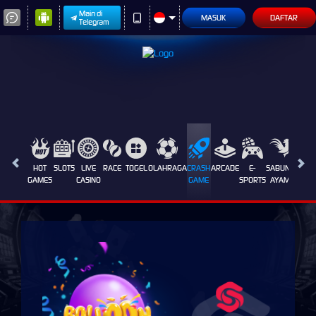
Main di
MASUK
DAFTAR
Telegram
HOT
SLOTS
LIVE
RACE
TOGEL
OLAHRAGA
CRASH
ARCADE
E-
SABUNG
PROM
GAMES
CASINO
GAME
SPORTS
AYAM