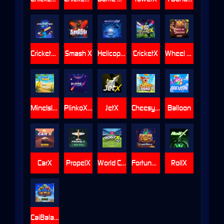
CricketerX
Smash X
HelicopterX
CricketX
Wheel Of Destiny
MineIsland
PlinkoXClassic
JetX
Cheesy Road
Balloon
CarX
PropelX
World Champion X
Fortune Catch
RollX
CaiBalaoCappadocia