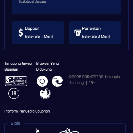
tidak dapat diproses
Deposit
Penarikan
Rata-rata 1 Menit
Rata-rata 3 Menit
Tanggung Jawab
Browser Yang
Bermain
Didukung
©2026 BORNEO338. Hak cipta
dilindungi | 18+
Platform Penyedia Layanan
Slots