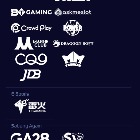
E-Sports
Sabung Ayam