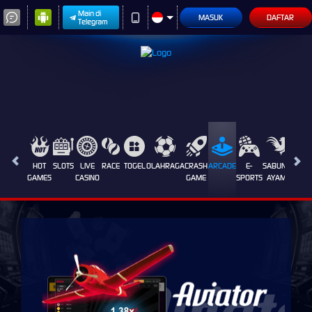
Main di
MASUK
DAFTAR
Telegram
HOT
SLOTS
LIVE
RACE
TOGEL
OLAHRAGA
CRASH
ARCADE
E-
SABUNG
PROM
GAMES
CASINO
GAME
SPORTS
AYAM