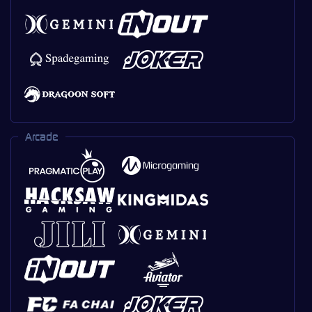
Arcade