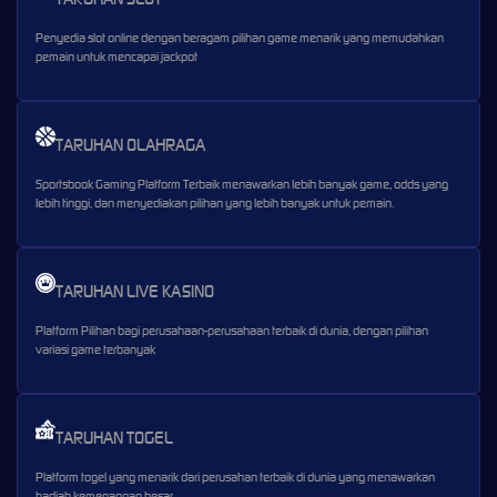
Penyedia slot online dengan beragam pilihan game menarik yang memudahkan
pemain untuk mencapai jackpot
TARUHAN OLAHRAGA
Sportsbook Gaming Platform Terbaik menawarkan lebih banyak game, odds yang
lebih tinggi, dan menyediakan pilihan yang lebih banyak untuk pemain.
TARUHAN LIVE KASINO
Platform Pilihan bagi perusahaan-perusahaan terbaik di dunia, dengan pilihan
variasi game terbanyak
TARUHAN TOGEL
Platform togel yang menarik dari perusahan terbaik di dunia yang menawarkan
hadiah kemenangan besar